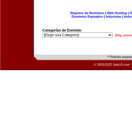
Registro de Dominios
|
Web Hosting
|
D
Dominios Expirados
|
Industrias
|
Indu
Categorías de Dominio:
[Pág. princi
** Precios expre
© 2002/2022 Solo10.com