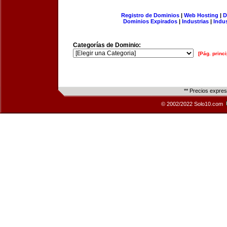
Registro de Dominios
|
Web Hosting
|
D
Dominios Expirados
|
Industrias
|
Indu
Categorías de Dominio:
[Pág. princi
** Precios expre
© 2002/2022 Solo10.com