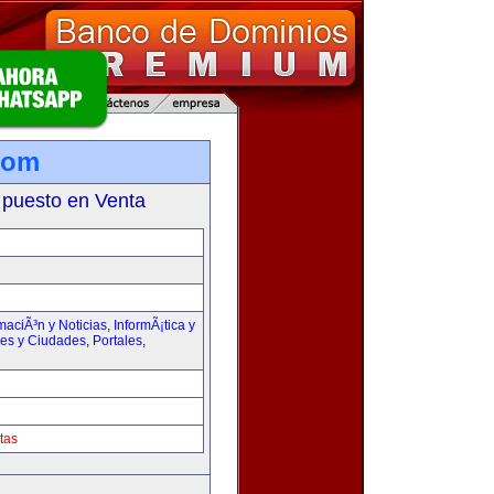
com
 puesto en Venta
maciÃ³n y Noticias
,
InformÃ¡tica y
ses y Ciudades
,
Portales
,
tas