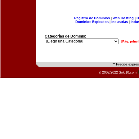
Registro de Dominios
|
Web Hosting
|
D
Dominios Expirados
|
Industrias
|
Indu
Categorías de Dominio:
[Pág. princi
** Precios expre
© 2002/2022 Solo10.com