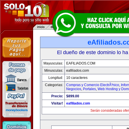
eAfiliados.
El dueño de este dominio lo ha
Mayusculas:
EAFILIADOS.COM
Minusculas:
eafiliados.com
Longitud:
10 caracteres
Categorias:
Compras y Comercio ElectrÃ³nico
,
Info
Negocios
,
Portales
,
Web Hosting y Dom
Precio:
$899.00
Visitar!
eafiliados.com
Serán consideradas ofer