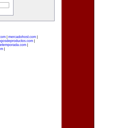
.com
|
mercadohost.com
|
ogosdeproductos.com
|
detemporada.com
|
om
|