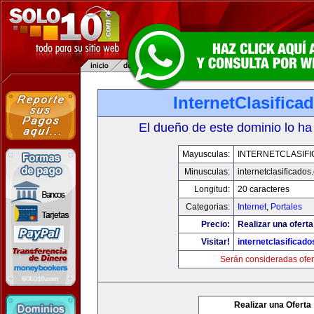
InternetClasific
El dueño de este dominio lo ha
Mayusculas:
INTERNETCLASIF
Minusculas:
internetclasificado
Longitud:
20 caracteres
Categorias:
Internet
,
Portales
Precio:
Realizar una oferta
Visitar!
internetclasificad
Serán consideradas ofer
Realizar una Oferta