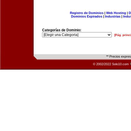
Registro de Dominios
|
Web Hosting
|
D
Dominios Expirados
|
Industrias
|
Indu
Categorías de Dominio:
[Pág. princi
** Precios expre
© 2002/2022 Solo10.com