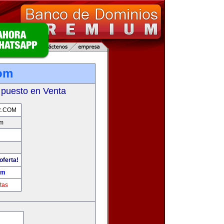
om
 puesto en Venta
.COM
om
oferta!
om
tas