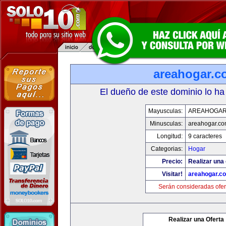
areahogar.c
El dueño de este dominio lo ha
Mayusculas:
AREAHOGAR
Minusculas:
areahogar.c
Longitud:
9 caracteres
Categorias:
Hogar
Precio:
Realizar una 
Visitar!
areahogar.c
Serán consideradas ofer
Realizar una Oferta