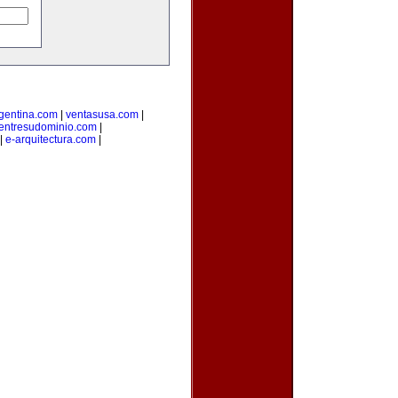
rgentina.com
|
ventasusa.com
|
entresudominio.com
|
|
e-arquitectura.com
|