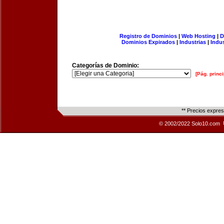
Registro de Dominios
|
Web Hosting
|
D
Dominios Expirados
|
Industrias
|
Indu
Categorías de Dominio:
[Pág. princi
** Precios expre
© 2002/2022 Solo10.com