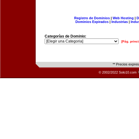
Registro de Dominios
|
Web Hosting
|
D
Dominios Expirados
|
Industrias
|
Indu
Categorías de Dominio:
[Pág. princi
** Precios expre
© 2002/2022 Solo10.com