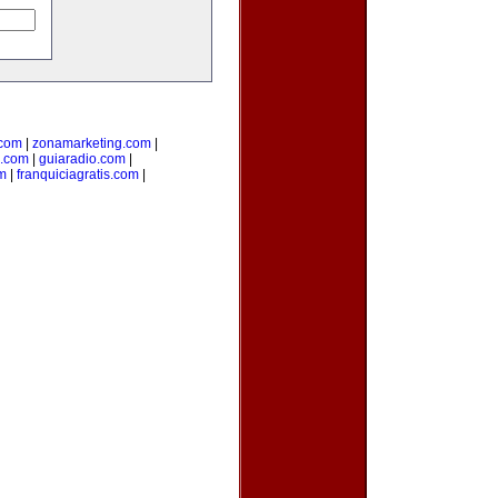
.com
|
zonamarketing.com
|
a.com
|
guiaradio.com
|
m
|
franquiciagratis.com
|