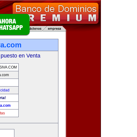
va.com
 puesto en Venta
SIVA.COM
a.com
icidad
rta!
va.com
tas