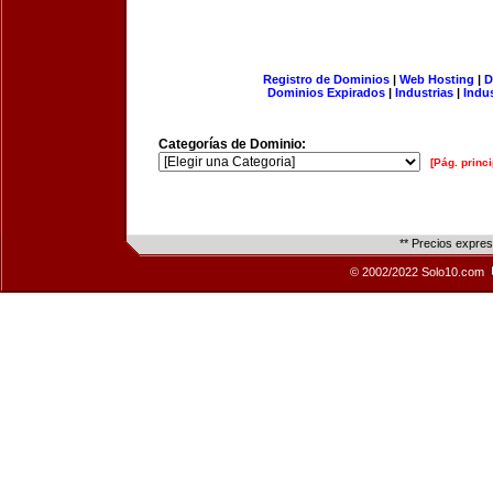
Registro de Dominios
|
Web Hosting
|
D
Dominios Expirados
|
Industrias
|
Indu
Categorías de Dominio:
[Pág. princi
** Precios expre
© 2002/2022 Solo10.com