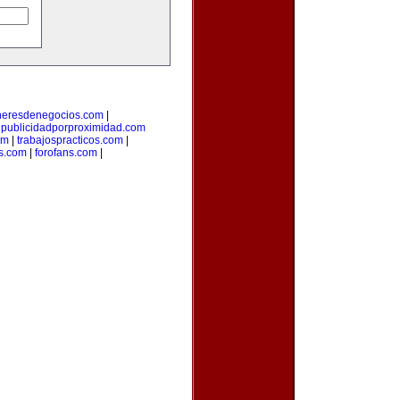
heresdenegocios.com
|
|
publicidadporproximidad.com
om
|
trabajospracticos.com
|
s.com
|
forofans.com
|