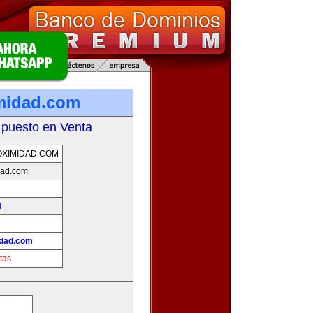
midad.com
 puesto en Venta
XIMIDAD.COM
dad.com
d
idad.com
tas