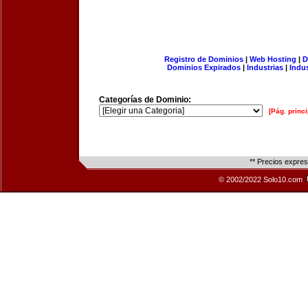
Registro de Dominios
|
Web Hosting
|
D
Dominios Expirados
|
Industrias
|
Indu
Categorías de Dominio:
[Pág. princi
** Precios expre
© 2002/2022 Solo10.com