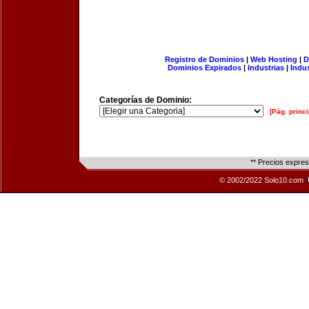
Registro de Dominios
|
Web Hosting
|
D
Dominios Expirados
|
Industrias
|
Indu
Categorías de Dominio:
[Pág. princi
** Precios expre
© 2002/2022 Solo10.com