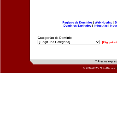
Registro de Dominios
|
Web Hosting
|
D
Dominios Expirados
|
Industrias
|
Indu
Categorías de Dominio:
[Pág. princi
** Precios expre
© 2002/2022 Solo10.com