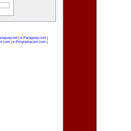
araguay.net
|
e-Paraguay.com
|
on.com
|
e-Programacion.com
|