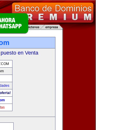
com
 puesto en Venta
Y.COM
om
udades
oferta!
com
tas