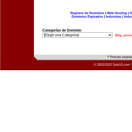
Registro de Dominios
|
Web Hosting
|
D
Dominios Expirados
|
Industrias
|
Indu
Categorías de Dominio:
[Pág. princi
** Precios expre
© 2002/2022 Solo10.com