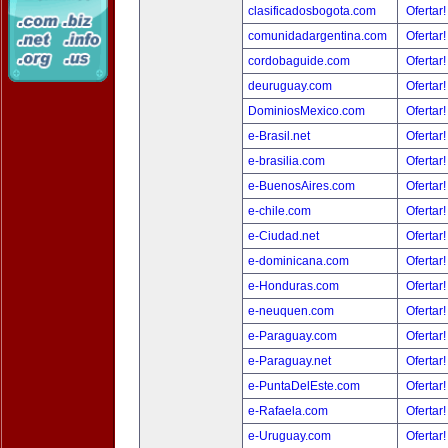
clasificadosbogota.com
Ofertar
comunidadargentina.com
Ofertar
cordobaguide.com
Ofertar
deuruguay.com
Ofertar
DominiosMexico.com
Ofertar
e-Brasil.net
Ofertar
e-brasilia.com
Ofertar
e-BuenosAires.com
Ofertar
e-chile.com
Ofertar
e-Ciudad.net
Ofertar
e-dominicana.com
Ofertar
e-Honduras.com
Ofertar
e-neuquen.com
Ofertar
e-Paraguay.com
Ofertar
e-Paraguay.net
Ofertar
e-PuntaDelEste.com
Ofertar
e-Rafaela.com
Ofertar
e-Uruguay.com
Ofertar