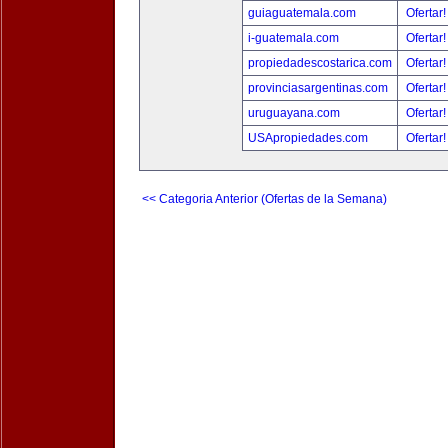
guiaguatemala.com
Ofertar
i-guatemala.com
Ofertar
propiedadescostarica.com
Ofertar
provinciasargentinas.com
Ofertar
uruguayana.com
Ofertar
USApropiedades.com
Ofertar
<< Categoria Anterior (Ofertas de la Semana)