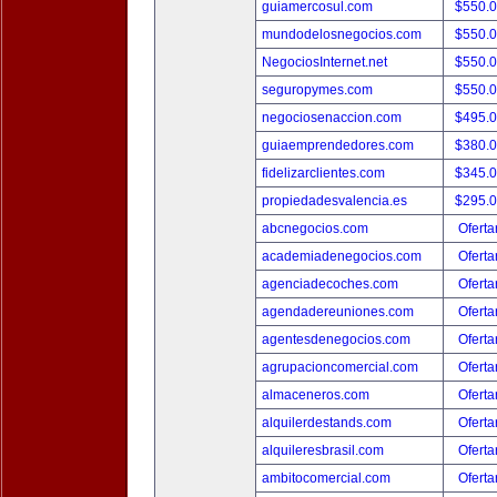
guiamercosul.com
$550.
mundodelosnegocios.com
$550.
NegociosInternet.net
$550.
seguropymes.com
$550.
negociosenaccion.com
$495.
guiaemprendedores.com
$380.
fidelizarclientes.com
$345.
propiedadesvalencia.es
$295.
abcnegocios.com
Oferta
academiadenegocios.com
Oferta
agenciadecoches.com
Oferta
agendadereuniones.com
Oferta
agentesdenegocios.com
Oferta
agrupacioncomercial.com
Oferta
almaceneros.com
Oferta
alquilerdestands.com
Oferta
alquileresbrasil.com
Oferta
ambitocomercial.com
Oferta