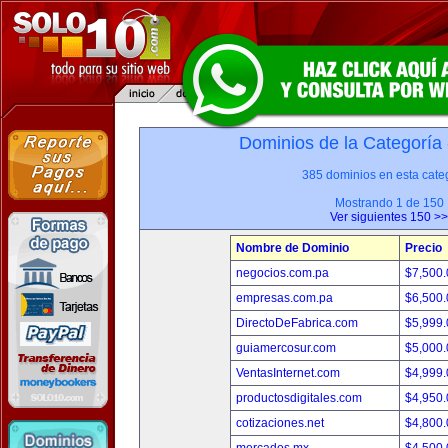
Dominios de la Categoría
385 dominios en esta categ
Mostrando 1 de 150
Ver siguientes 150 >>
Nombre de Dominio
Precio
negocios.com.pa
$7,500
empresas.com.pa
$6,500
DirectoDeFabrica.com
$5,999
guiamercosur.com
$5,000
VentasInternet.com
$4,999
productosdigitales.com
$4,950
cotizaciones.net
$4,800