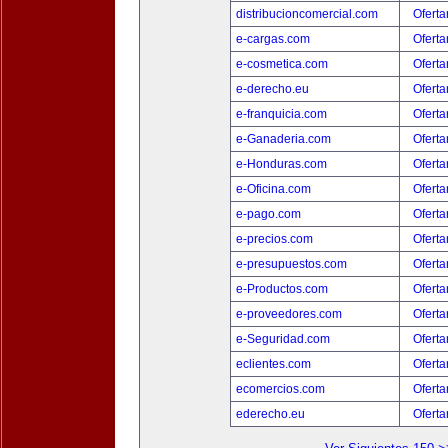
distribucioncomercial.com
Oferta
e-cargas.com
Oferta
e-cosmetica.com
Oferta
e-derecho.eu
Oferta
e-franquicia.com
Oferta
e-Ganaderia.com
Oferta
e-Honduras.com
Oferta
e-Oficina.com
Oferta
e-pago.com
Oferta
e-precios.com
Oferta
e-presupuestos.com
Oferta
e-Productos.com
Oferta
e-proveedores.com
Oferta
e-Seguridad.com
Oferta
eclientes.com
Oferta
ecomercios.com
Oferta
ederecho.eu
Oferta