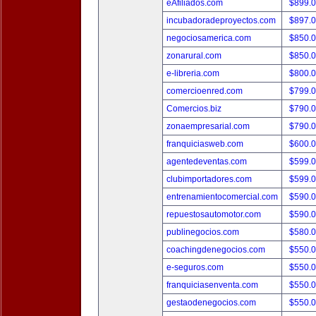
eAfiliados.com
$899.
incubadoradeproyectos.com
$897.
negociosamerica.com
$850.
zonarural.com
$850.
e-libreria.com
$800.
comercioenred.com
$799.
Comercios.biz
$790.
zonaempresarial.com
$790.
franquiciasweb.com
$600.
agentedeventas.com
$599.
clubimportadores.com
$599.
entrenamientocomercial.com
$590.
repuestosautomotor.com
$590.
publinegocios.com
$580.
coachingdenegocios.com
$550.
e-seguros.com
$550.
franquiciasenventa.com
$550.
gestaodenegocios.com
$550.