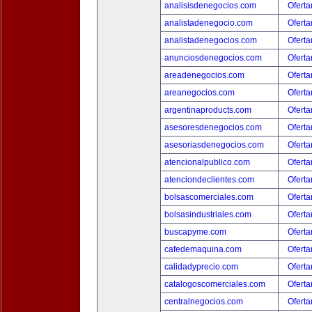
analisisdenegocios.com
Oferta
analistadenegocio.com
Oferta
analistadenegocios.com
Oferta
anunciosdenegocios.com
Oferta
areadenegocios.com
Oferta
areanegocios.com
Oferta
argentinaproducts.com
Oferta
asesoresdenegocios.com
Oferta
asesoriasdenegocios.com
Oferta
atencionalpublico.com
Oferta
atenciondeclientes.com
Oferta
bolsascomerciales.com
Oferta
bolsasindustriales.com
Oferta
buscapyme.com
Oferta
cafedemaquina.com
Oferta
calidadyprecio.com
Oferta
catalogoscomerciales.com
Oferta
centralnegocios.com
Oferta