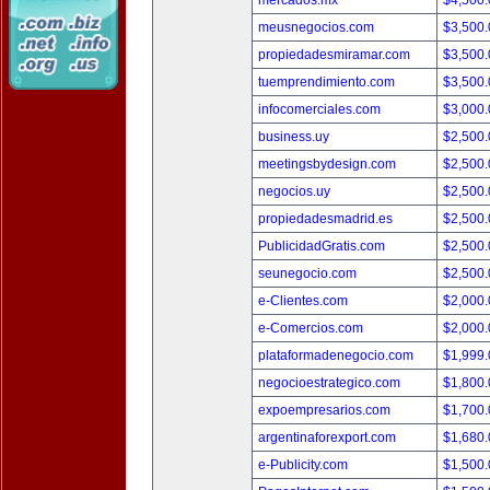
mercados.mx
$4,500
meusnegocios.com
$3,500
propiedadesmiramar.com
$3,500
tuemprendimiento.com
$3,500
infocomerciales.com
$3,000
business.uy
$2,500
meetingsbydesign.com
$2,500
negocios.uy
$2,500
propiedadesmadrid.es
$2,500
PublicidadGratis.com
$2,500
seunegocio.com
$2,500
e-Clientes.com
$2,000
e-Comercios.com
$2,000
plataformadenegocio.com
$1,999
negocioestrategico.com
$1,800
expoempresarios.com
$1,700
argentinaforexport.com
$1,680
e-Publicity.com
$1,500