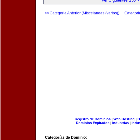
Ver Siguientes 150 >
<< Categoria Anterior (Miscelaneas (varios))
Categori
Registro de Dominios
|
Web Hosting
|
D
Dominios Expirados
|
Industrias
|
Indu
Categorías de Dominio: