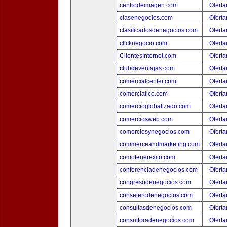
centrodeimagen.com
Oferta
clasenegocios.com
Oferta
clasificadosdenegocios.com
Oferta
clicknegocio.com
Oferta
ClientesInternet.com
Oferta
clubdeventajas.com
Oferta
comercialcenter.com
Oferta
comercialice.com
Oferta
comercioglobalizado.com
Oferta
comerciosweb.com
Oferta
comerciosynegocios.com
Oferta
commerceandmarketing.com
Oferta
comotenerexito.com
Oferta
conferenciadenegocios.com
Oferta
congresodenegocios.com
Oferta
consejerodenegocios.com
Oferta
consultasdenegocios.com
Oferta
consultoradenegocios.com
Oferta