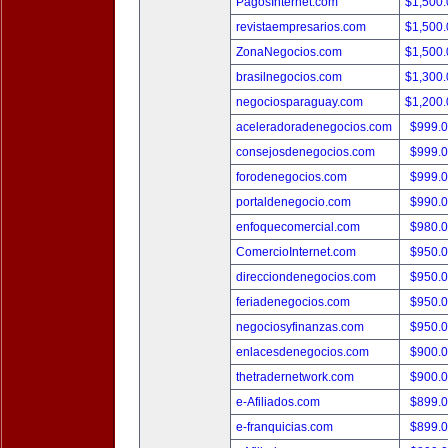
PagosInternet.com
$1,500
revistaempresarios.com
$1,500
ZonaNegocios.com
$1,500
brasilnegocios.com
$1,300
negociosparaguay.com
$1,200
aceleradoradenegocios.com
$999.
consejosdenegocios.com
$999.
forodenegocios.com
$999.
portaldenegocio.com
$990.
enfoquecomercial.com
$980.
ComercioInternet.com
$950.
direcciondenegocios.com
$950.
feriadenegocios.com
$950.
negociosyfinanzas.com
$950.
enlacesdenegocios.com
$900.
thetradernetwork.com
$900.
e-Afiliados.com
$899.
e-franquicias.com
$899.